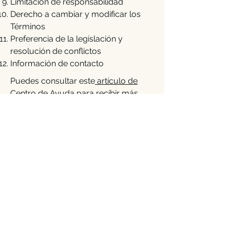
Limitación de responsabilidad
Derecho a cambiar y modificar los
Términos
Preferencia de la legislación y
resolución de conflictos
Información de contacto
Puedes consultar este
artículo de
Centro de Ayuda
para recibir más
información sobre cómo elaborar la
sección de Términos y Condiciones
Las explicaciones e información que se
brindan aquí son solo explicaciones,
información y ejemplos generales. No
debes considerar este artículo como
asesoramiento legal ni como
recomendación sobre lo que
realmente debes hacer. Te
recomendamos que busques asesoría