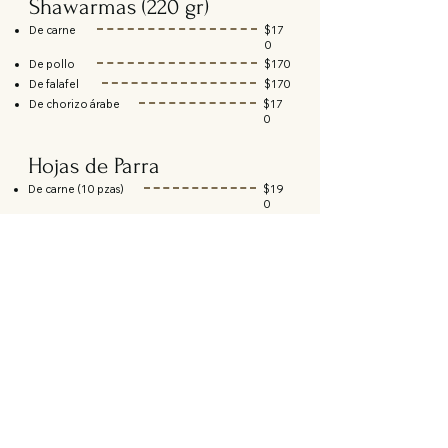
Shawarmas (220 gr)
De carne
$17
0
De pollo
$170
De falafel
$170
De chorizo árabe
$17
0
Hojas de Parra
De carne (10 pzas)
$19
0
Vegetarianas (10 pzas)
$19
0
Tacos de col (6 pzas)
$18
0
Especialidades Libanesas
Plato libanés
$50
0
Mesa libanesa parrillada
$68
0
Mesa libanesa con shawarma
$640