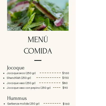
MENÚ
COMIDA
Jocoque
Jocoque seco (250 gr)
$160
Shanchlish (250 gr)
$150
Jocoque vaso (250 gr)
$80
Jocoque vaso con pepino (250 gr)
$90
Hummus
Garbanza molida (250 gr)
$160