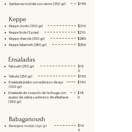
$195
Garbanza molida con carne (350 gr)
Keppe
$310
Keppe crudo (300 gr)
$210
Keppe bola (3 pzas)
$280
Keppe charola (350 gr)
$250
Keppe labanieh (280 gr)
Ensaladas
Fatoush (250 gr)
$15
0
Tabule (250 gr)
$150
Ensalada árabe con aderezo de ajo
$150
(300 gr)
Ensalada de corazón de lechuga con
$18
queso de cabra y aderezo de albahaca
0
(350 gr)
Babaganoush
$16
Berenjena molida (250 gr)
0