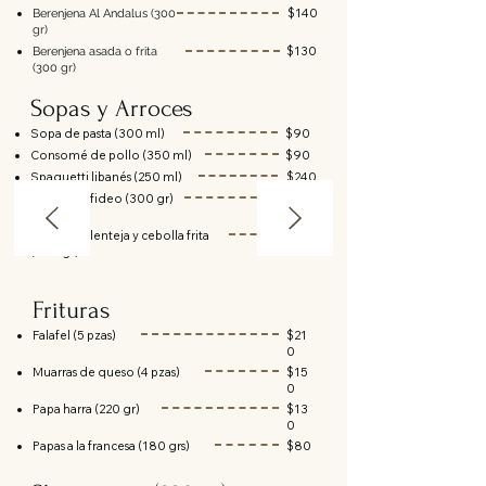
$140
Berenjena Al Andalus (300
gr)
$130
Berenjena asada o frita
(300 gr)
Sopas y Arroces
Sopa de pasta (300 ml)
$90
Consomé de pollo (350 ml)
$90
Spaguetti libanés (250 ml)
$240
Arroz con fideo (300 gr)
$10
0
Arroz con lenteja y cebolla frita
$10
(300 gr)
0
Frituras
Falafel (5 pzas)
$21
0
Muarras de queso (4 pzas)
$15
0
Papa harra (220 gr)
$13
0
Papas a la francesa (180 grs)
$80